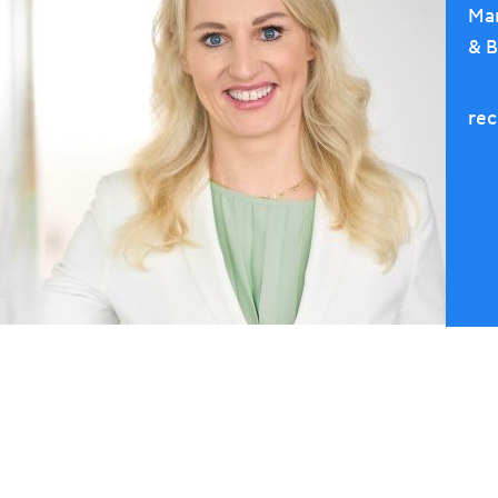
Man
& B
rec