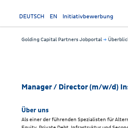
DEUTSCH
EN
Initiativbewerbung
Golding Capital Partners Jobportal
→
Überbli
Manager / Director (m/w/d) In
Über uns
Als einer der führenden Spezialisten für Alt
Equity, Private Debt, Infrastruktur und Second