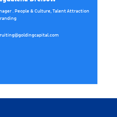
ager . People & Culture, Talent Attraction
randing
ruiting@goldingcapital.com