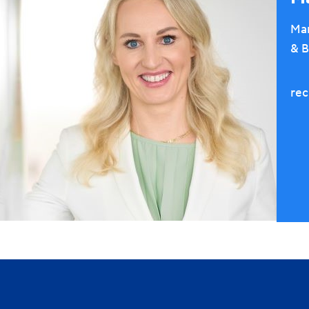
Man
& B
rec