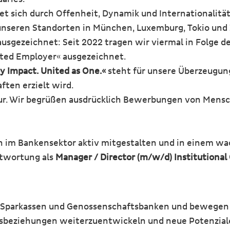
sich durch Offenheit, Dynamik und Internationalität 
unseren Standorten in München, Luxemburg, Tokio und 
ausgezeichnet: Seit 2022 tragen wir viermal in Folge
ted Employer« ausgezeichnet.
y Impact. United as One.«
steht für unsere Überzeugun
ten erzielt wird.
tur. Wir begrüßen ausdrücklich Bewerbungen von Mensc
en im Bankensektor aktiv mitgestalten und in einem 
ntwortung als
Manager / Director (m/w/d) Institutional 
 Sparkassen und Genossenschaftsbanken und bewegen s
tsbeziehungen weiterzuentwickeln und neue Potenziale