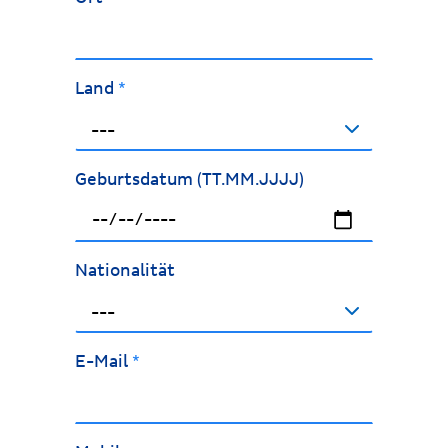
Land
*
---
Geburtsdatum (TT.MM.JJJJ)
Nationalität
---
E-Mail
*