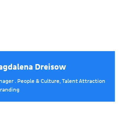
agdalena Dreisow
ager . People & Culture, Talent Attraction
randing
ruiting@goldingcapital.com