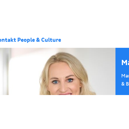
ontakt People & Culture
M
Man
& B
rec